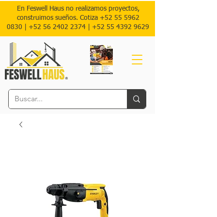
En Feswell Haus no realizamos proyectos,
construimos sueños. Cotiza
+52 55 5962
0830
|
+52 56 2402 2374 |
+52
55 4392 9629