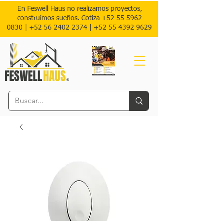
En Feswell Haus no realizamos proyectos,
construimos sueños. Cotiza
+52 55 5962
0830
|
+52 56 2402 2374 |
+52
55 4392 9629