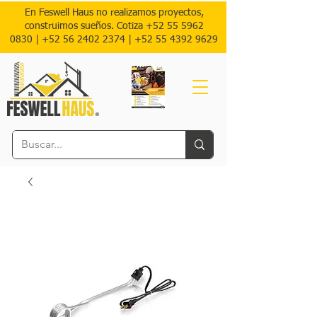
En Feswell Haus no realizamos proyectos,
construimos sueños. Cotiza
+52 55 5962
0830
|
+52 56 2402 2374 |
+52
55 4392 9629