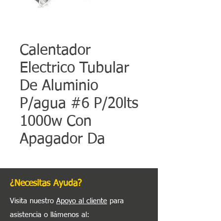
Calentador
Electrico Tubular
De Aluminio
P/agua #6 P/20lts
1000w Con
Apagador Da
¿Necesitas Ayuda?
Visita nuestro
Apoyo al cliente
para
asistencia o llámenos al
: