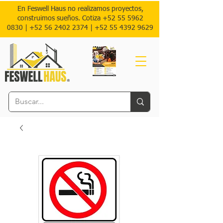
En Feswell Haus no realizamos proyectos,
construimos sueños. Cotiza
+52 55 5962
0830
|
+52 56 2402 2374 |
+52
55 4392 9629