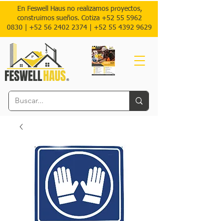
En Feswell Haus no realizamos proyectos,
construimos sueños. Cotiza
+52 55 5962
0830
|
+52 56 2402 2374 |
+52
55 4392 9629