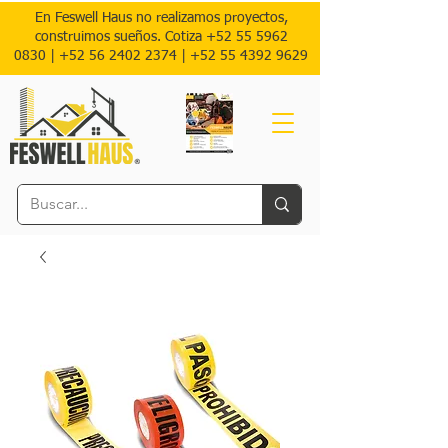
En Feswell Haus no realizamos proyectos,
construimos sueños. Cotiza
+52 55 5962
0830
|
+52 56 2402 2374 |
+52
55 4392 9629