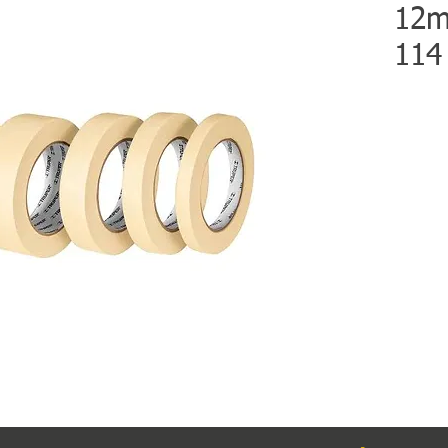
12m
114