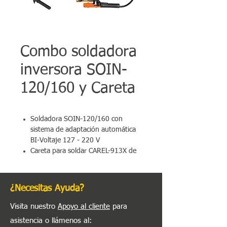
Combo soldadora
inversora SOIN-
120/160 y Careta
Soldadora SOIN-120/160 con
sistema de adaptación automática
BI-Voltaje 127 - 220 V
Careta para soldar CAREL-913X de
oscurecimiento automático
Pinzas para tierra y cable con
sistema de cambio rápido
¿Necesitas Ayuda?
Visita nuestro
Apoyo al cliente
para
asistencia o llámenos al
: