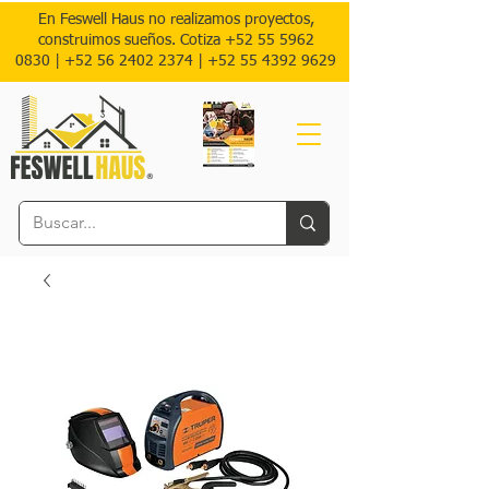
En Feswell Haus no realizamos proyectos,
construimos sueños. Cotiza
+52 55 5962
0830
|
+52 56 2402 2374 |
+52
55 4392 9629