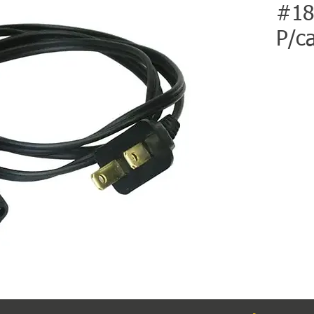
#18
P/c