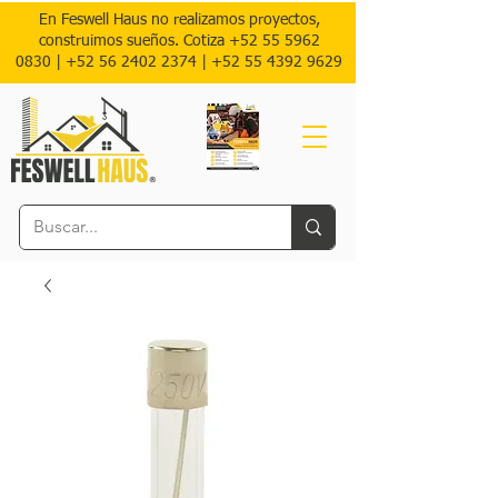
En Feswell Haus no realizamos proyectos,
construimos sueños. Cotiza
+52 55 5962
0830
|
+52 56 2402 2374 |
+52
55 4392 9629