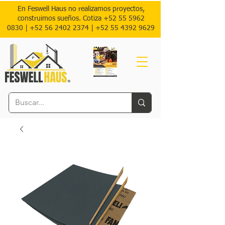
En Feswell Haus no realizamos proyectos,
construimos sueños. Cotiza
+52 55 5962
0830
|
+52 56 2402 2374 |
+52
55 4392 9629