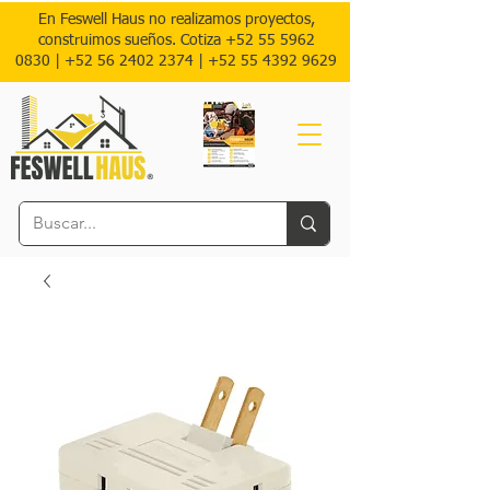
En Feswell Haus no realizamos proyectos,
construimos sueños. Cotiza
+52 55 5962
0830
|
+52 56 2402 2374 |
+52
55 4392 9629