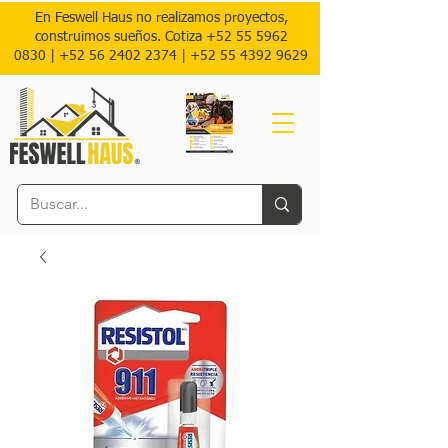
En Feswell Haus no realizamos proyectos,
construimos sueños. Cotiza
+52 55 5962
0830
|
+52 56 2402 2374 |
+52
55 4392 9629