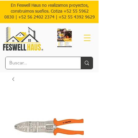
En Feswell Haus no realizamos proyectos,
construimos sueños. Cotiza
+52 55 5962
0830
|
+52 56 2402 2374 |
+52
55 4392 9629