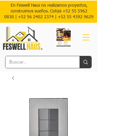
En Feswell Haus no realizamos proyectos,
construimos sueños. Cotiza
+52 55 5962
0830
|
+52 56 2402 2374 |
+52
55 4392 9629