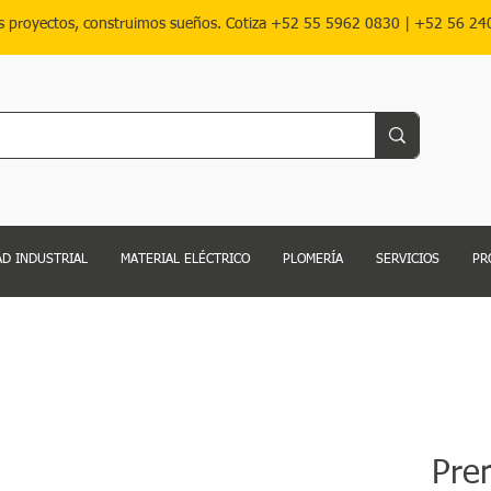
s proyectos, construimos sueños. Cotiza
+52 55 5962 0830
|
+52 56 24
D INDUSTRIAL
MATERIAL ELÉCTRICO
PLOMERÍA
SERVICIOS
PR
Pre