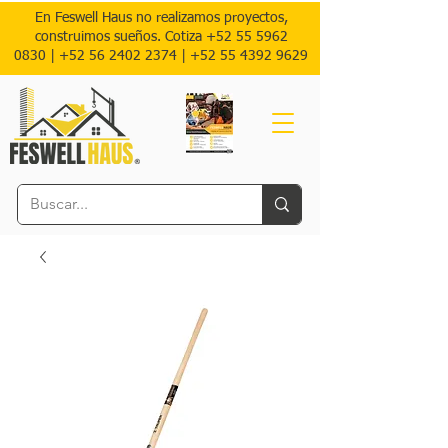
En Feswell Haus no realizamos proyectos,
construimos sueños. Cotiza
+52 55 5962
0830
|
+52 56 2402 2374 |
+52
55 4392 9629