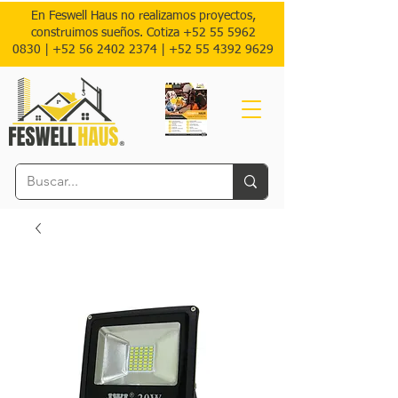
En Feswell Haus no realizamos proyectos,
construimos sueños. Cotiza
+52 55 5962
0830
|
+52 56 2402 2374 |
+52
55 4392 9629