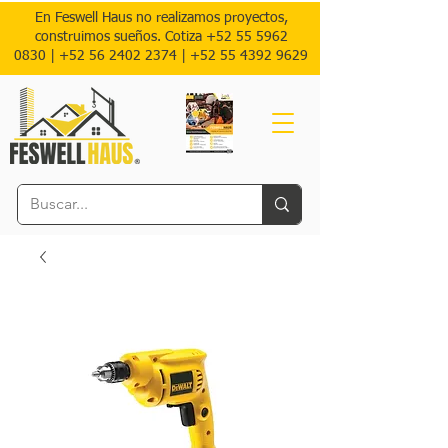
En Feswell Haus no realizamos proyectos,
construimos sueños. Cotiza
+52 55 5962
0830
|
+52 56 2402 2374 |
+52
55 4392 9629