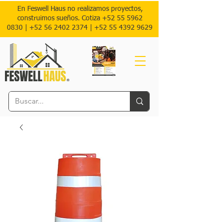
En Feswell Haus no realizamos proyectos,
construimos sueños. Cotiza
+52 55 5962
0830
|
+52 56 2402 2374 |
+52
55 4392 9629