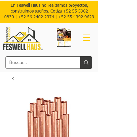
En Feswell Haus no realizamos proyectos,
construimos sueños. Cotiza
+52 55 5962
0830
|
+52 56 2402 2374 |
+52
55 4392 9629